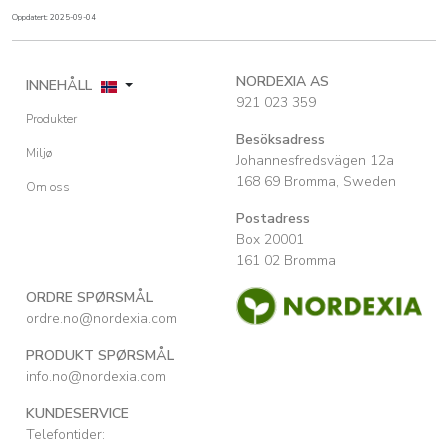
Oppdatert: 2025-09-04
NORDEXIA AS
INNEHÅLL
921 023 359
Produkter
Besöksadress
Miljø
Johannesfredsvägen 12a
168 69 Bromma, Sweden
Om oss
Postadress
Box 20001
161 02 Bromma
ORDRE SPØRSMÅL
ordre.no@nordexia.com
PRODUKT SPØRSMÅL
info.no@nordexia.com
KUNDESERVICE
Telefontider: