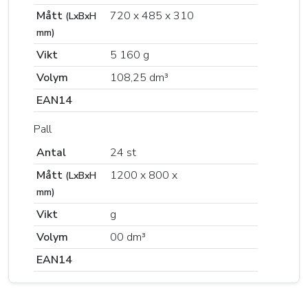
Mått
720 x 485 x 310
(LxBxH
mm)
Vikt
5 160 g
Volym
108,25 dm³
EAN14
Pall
Antal
24 st
Mått
1200 x 800 x
(LxBxH
mm)
Vikt
g
Volym
00 dm³
EAN14