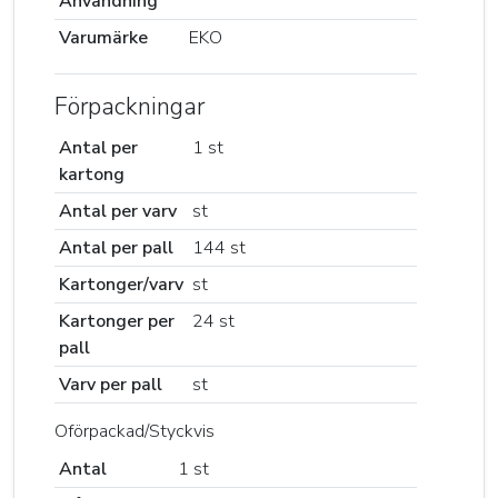
Användning
Varumärke
EKO
Förpackningar
Antal per
1 st
kartong
Antal per varv
st
Antal per pall
144 st
Kartonger/varv
st
Kartonger per
24 st
pall
Varv per pall
st
Oförpackad/Styckvis
Antal
1 st