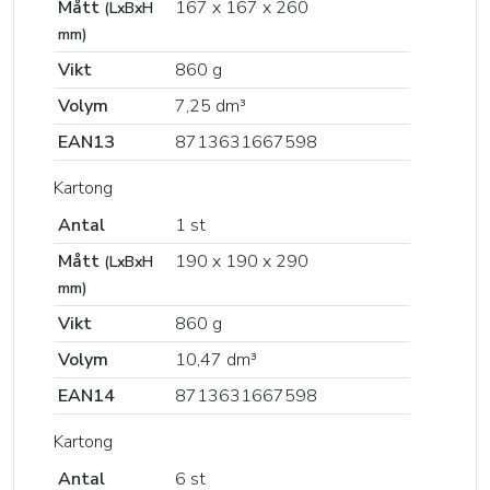
Mått
167 x 167 x 260
(LxBxH
mm)
Vikt
860 g
Volym
7,25 dm³
EAN13
8713631667598
Kartong
Antal
1 st
Mått
190 x 190 x 290
(LxBxH
mm)
Vikt
860 g
Volym
10,47 dm³
EAN14
8713631667598
Kartong
Antal
6 st