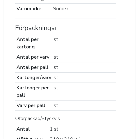
Varumärke
Nordex
Förpackningar
Antal per
st
kartong
Antal per varv
st
Antal per pall
st
Kartonger/varv
st
Kartonger per
st
pall
Varv per pall
st
Oförpackad/Styckvis
Antal
1 st