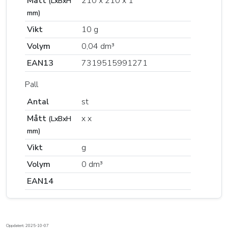
Mått
210 x 210 x 1
(LxBxH
mm)
Vikt
10 g
Volym
0,04 dm³
EAN13
7319515991271
Pall
Antal
st
Mått
x x
(LxBxH
mm)
Vikt
g
Volym
0 dm³
EAN14
Oppdatert: 2025-10-07