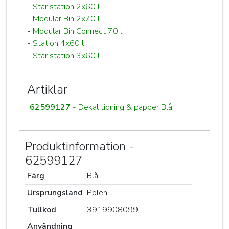
-
Star station 2x60 l
-
Modular Bin 2x70 l
-
Modular Bin Connect 70 l
-
Station 4x60 l
-
Star station 3x60 l
Artiklar
62599127
- Dekal tidning & papper Blå
Produktinformation -
62599127
Färg
Blå
Ursprungsland
Polen
Tullkod
3919908099
Användning