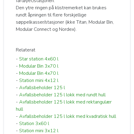
fartøyet/stasjonen.
Den ytre ringen på klistremerket kan brukes
rundt åpningen til flere forskjellige
søppelkasser/stasjoner (ikke Titan, Modular Bin,
Modular Connect og Nordex).
Relaterat
-
Star station 4x60 l
-
Modular Bin 3x70 l
-
Modular Bin 4x70 l
-
Station mini 4x12 l
-
Avfallsbeholder 125 l
-
Avfallsbeholder 125 l lokk med rundt hull
-
Avfallsbeholder 125 l lokk med rektangulær
hull
-
Avfallsbeholder 125 l lokk med kvadratisk hull
-
Station 3x60 l
-
Station mini 3x12 l