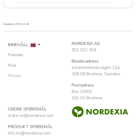
Oppdatert: 2025-10-28
NORDEXIA AS
INNEHÅLL
921 023 359
Produkter
Besöksadress
Miljø
Johannesfredsvägen 12a
168 69 Bromma, Sweden
Om oss
Postadress
Box 20001
161 02 Bromma
ORDRE SPØRSMÅL
ordre.no@nordexia.com
PRODUKT SPØRSMÅL
info.no@nordexia.com