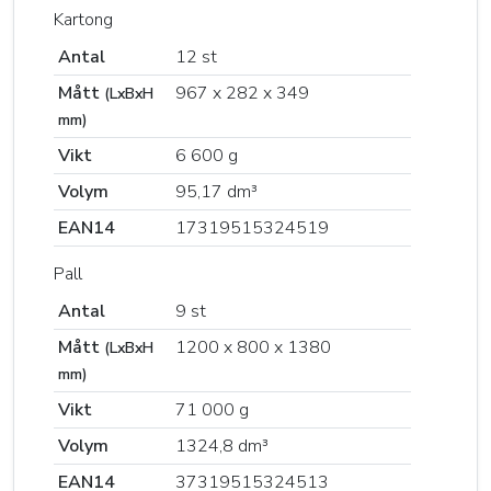
Kartong
Antal
12 st
Mått
967 x 282 x 349
(LxBxH
mm)
Vikt
6 600 g
Volym
95,17 dm³
EAN14
17319515324519
Pall
Antal
9 st
Mått
1200 x 800 x 1380
(LxBxH
mm)
Vikt
71 000 g
Volym
1324,8 dm³
EAN14
37319515324513