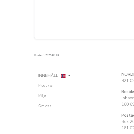
Oppdatert: 2025-09-04
NORD
INNEHÅLL
921 0
Produkter
Besök
Miljø
Johan
168 6
Om oss
Posta
Box 2
161 0