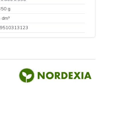
350 g
4 dm³
9510313123