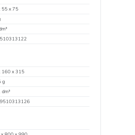
 55 x 75
g
dm³
510313122
 160 x 315
 g
1 dm³
9510313126
 x 800 x 990