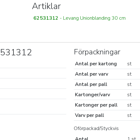
Artiklar
62531312
- Levang Unionblanding 30 cm
62531312
Förpackningar
Antal per kartong
st
Antal per varv
st
Antal per pall
st
Kartonger/varv
st
Kartonger per pall
st
Varv per pall
st
Oförpackad/Styckvis
Antal
1 st