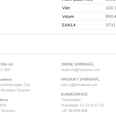
Vikt
100 
Volym
950,
EAN14
3731
EXIA AS
ORDRE SPØRSMÅL
23 359
ordre.no@nordexia.com
sadress
PRODUKT SPØRSMÅL
nesfredsvägen 12a
info.no@nordexia.com
9 Bromma, Sweden
KUNDESERVICE
dress
Telefontider:
0001
Hverdager 10-12 & 13-15
2 Bromma
+47 66 808 808