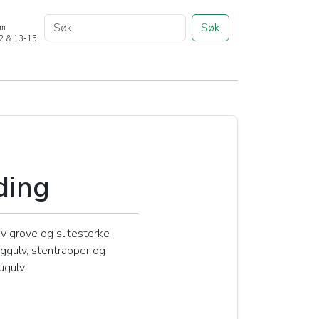
Søk
om
12 & 13-15
ding
v grove og slitesterke
nggulv, stentrapper og
ugulv.