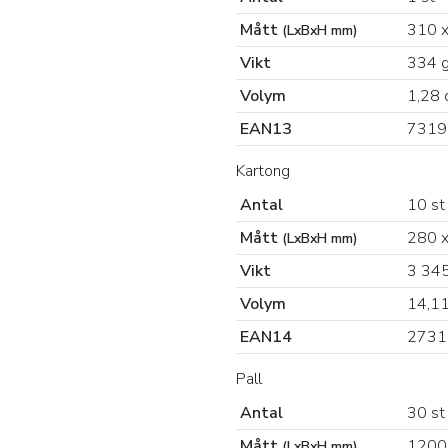
Mått
310 x
(LxBxH mm)
Vikt
334 
Volym
1,28 
EAN13
7319
Kartong
Antal
10 st
Mått
280 x
(LxBxH mm)
Vikt
3 345
Volym
14,1
EAN14
2731
Pall
Antal
30 st
Mått
1200
(LxBxH mm)