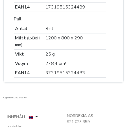
EAN14
17319515324489
Pall
Antal
8 st
Mått
1200 x 800 x 290
(LxBxH
mm)
Vikt
25 g
Volym
278,4 dm³
EAN14
37319515324483
Oppdatert: 2025-09-04
NORDEXIA AS
INNEHÅLL
921 023 359
Produkter