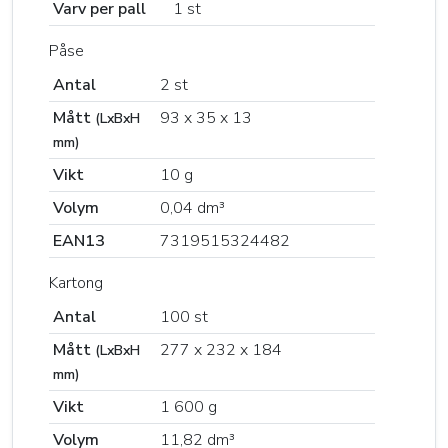
Varv per pall
1 st
Påse
Antal
2 st
Mått
93 x 35 x 13
(LxBxH
mm)
Vikt
10 g
Volym
0,04 dm³
EAN13
7319515324482
Kartong
Antal
100 st
Mått
277 x 232 x 184
(LxBxH
mm)
Vikt
1 600 g
Volym
11,82 dm³