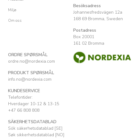
Besöksadress
Miljø
Johannesfredsvägen 12a
168 69 Bromma, Sweden
Om oss
Postadress
Box 20001
161 02 Bromma
ORDRE SPØRSMÅL
ordre.no@nordexia.com
PRODUKT SPØRSMÅL
info.no@nordexia.com
KUNDESERVICE
Telefontider:
Hverdager 10-12 & 13-15
+47 66 808 808
SÄKERHETSDATABLAD
Sök säkerhetsdatablad [SE]
Søk sikkerhetsdatablad [NO]