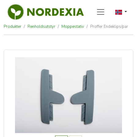
Produkter
Renholdsutstyr
Moppestativ
Proffer Endeklips/par
Proffer Endeklips/par