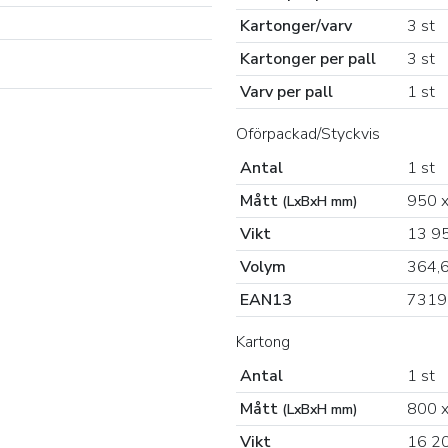
Kartonger/varv
3 st
Kartonger per pall
3 st
Varv per pall
1 st
Oförpackad/Styckvis
Antal
1 st
Mått
950 
(LxBxH mm)
Vikt
13 9
Volym
364,
EAN13
7319
Kartong
Antal
1 st
Mått
800 
(LxBxH mm)
Vikt
16 2