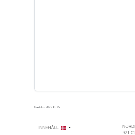
Oppdatert: 2025-11-05
NORD
INNEHÅLL
921 0