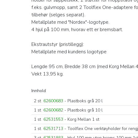
f.eks. gulvmopp, samt 2 Toolflex One-adaptere for
tilbehør (selges separat).
Metallplate med "Nordex"-logotype.
4 hjul på 100 mm, hvorav ett er bremsbart.
Ekstrautstyr (pristillegg):
Metallplate med kundens logotype
Lengde 95 cm, Bredde 38 cm (med Korg Mellan 
Vekt 13,95 kg.
Innhold
2 st
62600683
- Plastboks grå 20 l
1 st
62600682
- Plastboks grå 10 l
1 st
62531553
- Korg Mellan 1 st
1 st
62531713
- Toolflex One verktøyholder for ren
3 st
62531933
- Hjul 100 mm uten brems 100 mm 1s