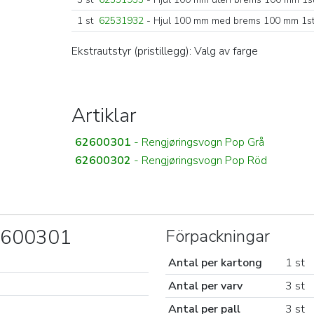
1 st
62531932
- Hjul 100 mm med brems 100 mm 1s
Ekstrautstyr (pristillegg): Valg av farge
Artiklar
62600301
- Rengjøringsvogn Pop Grå
62600302
- Rengjøringsvogn Pop Röd
62600301
Förpackningar
Antal per kartong
1 st
Antal per varv
3 st
Antal per pall
3 st