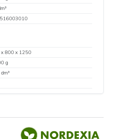
dm³
516003010
 x 800 x 1250
00 g
 dm³