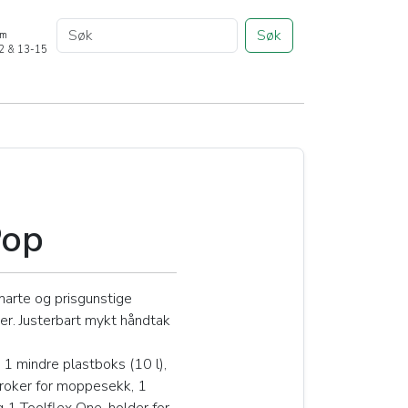
Søk
om
12 & 13-15
Pop
arte og prisgunstige
er. Justerbart mykt håndtak
1 mindre plastboks (10 l),
kroker for moppesekk, 1
g 1 Toolflex One-holder for