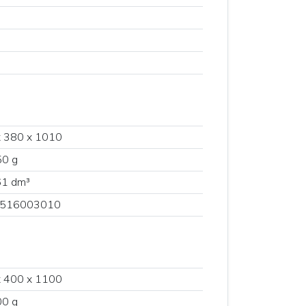
x 380 x 1010
50 g
61 dm³
516003010
x 400 x 1100
00 g