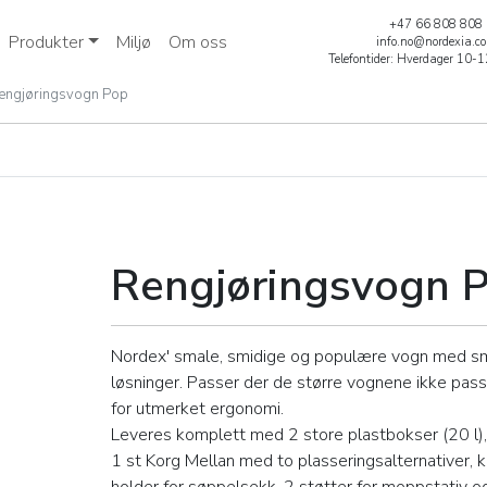
+47 66 808 808
Produkter
Miljø
Om oss
info.no@nordexia.c
Telefontider: Hverdager 10-
engjøringsvogn Pop
Pop
Rengjøringsvogn 
Nordex' smale, smidige og populære vogn med sm
løsninger. Passer der de større vognene ikke pass
for utmerket ergonomi.
Leveres komplett med 2 store plastbokser (20 l), 
1 st Korg Mellan med to plasseringsalternativer, 
holder for søppelsekk, 2 støtter for moppstativ o