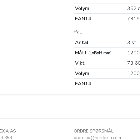
Volym
352 
EAN14
7319
Pall
Antal
3 st
Mått
1200
(LxBxH mm)
Vikt
73 6
Volym
1200
EAN14
EXIA AS
ORDRE SPØRSMÅL
23 359
ordre.no@nordexia.com