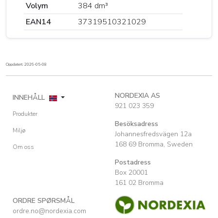
Volym
384 dm³
EAN14
37319510321029
Oppdatert: 2026-05-08
NORDEXIA AS
INNEHÅLL
921 023 359
Produkter
Besöksadress
Miljø
Johannesfredsvägen 12a
168 69 Bromma, Sweden
Om oss
Postadress
Box 20001
161 02 Bromma
ORDRE SPØRSMÅL
ordre.no@nordexia.com