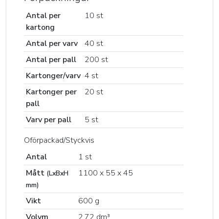
Antal per
10 st
kartong
Antal per varv
40 st
Antal per pall
200 st
Kartonger/varv
4 st
Kartonger per
20 st
pall
Varv per pall
5 st
Oförpackad/Styckvis
Antal
1 st
Mått
1100 x 55 x 45
(LxBxH
mm)
Vikt
600 g
Volym
2,72 dm³