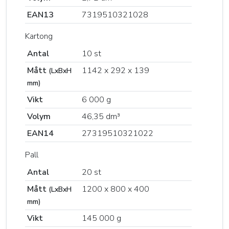
EAN13
7319510321028
Kartong
Antal
10 st
Mått
1142 x 292 x 139
(LxBxH
mm)
Vikt
6 000 g
Volym
46,35 dm³
EAN14
27319510321022
Pall
Antal
20 st
Mått
1200 x 800 x 400
(LxBxH
mm)
Vikt
145 000 g