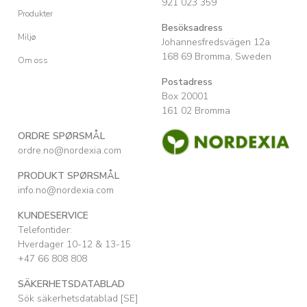
921 023 359
Produkter
Besöksadress
Miljø
Johannesfredsvägen 12a
168 69 Bromma, Sweden
Om oss
Postadress
Box 20001
161 02 Bromma
ORDRE SPØRSMÅL
ordre.no@nordexia.com
PRODUKT SPØRSMÅL
info.no@nordexia.com
KUNDESERVICE
Telefontider:
Hverdager 10-12 & 13-15
+47 66 808 808
SÄKERHETSDATABLAD
Sök säkerhetsdatablad [SE]