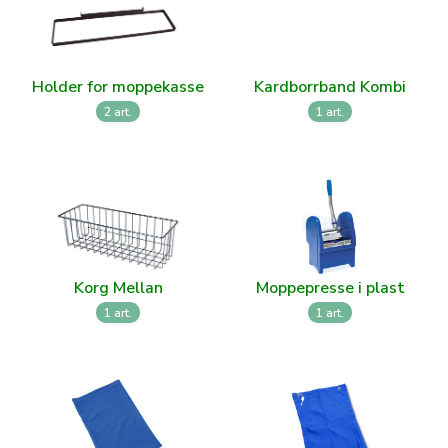
Holder for moppekasse
Kardborrband Kombi
2 art.
1 art.
Korg Mellan
Moppepresse i plast
1 art.
1 art.