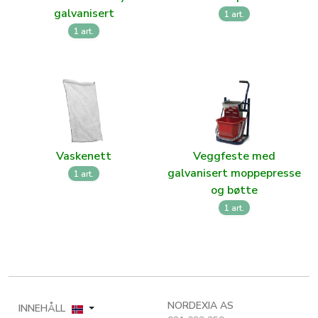
galvanisert
1 art.
1 art.
Vaskenett
Veggfeste med
galvanisert moppepresse
1 art.
og bøtte
1 art.
NORDEXIA AS
INNEHÅLL