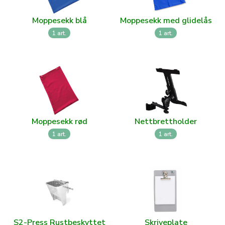
Moppesekk blå
Moppesekk med glidelås
1 art.
1 art.
Moppesekk rød
Nettbrettholder
1 art.
1 art.
S2-Press Rustbeskyttet
Skriveplate