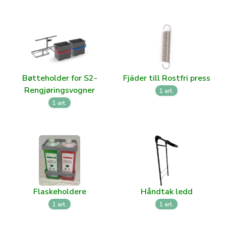
Bøtteholder for S2-
Fjäder till Rostfri press
Rengjøringsvogner
1 art.
1 art.
Flaskeholdere
Håndtak ledd
1 art.
1 art.