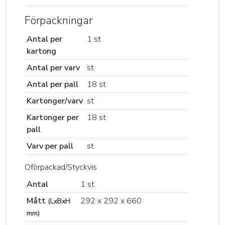
Förpackningar
Antal per
1 st
kartong
Antal per varv
st
Antal per pall
18 st
Kartonger/varv
st
Kartonger per
18 st
pall
Varv per pall
st
Oförpackad/Styckvis
Antal
1 st
Mått
292 x 292 x 660
(LxBxH
mm)