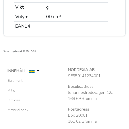
Vikt
g
Volym
00 dm³
EAN14
Senast uppdaterad: 2025-10-28
NORDEXIA AB
INNEHÅLL
SE559141234001
Sortiment
Besöksadress
Miljö
Johannesfredsvägen 12a
168 69 Bromma
Om oss
Postadress
Materialbank
Box 20001
161 02 Bromma