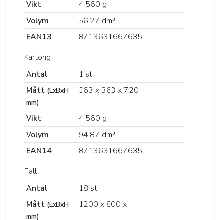
Vikt
4 560 g
Volym
56,27 dm³
EAN13
8713631667635
Kartong
Antal
1 st
Mått
363 x 363 x 720
(LxBxH
mm)
Vikt
4 560 g
Volym
94,87 dm³
EAN14
8713631667635
Pall
Antal
18 st
Mått
1200 x 800 x
(LxBxH
mm)