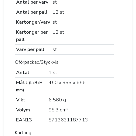
Antal per varv
st
Antal per pall
12 st
Kartonger/varv
st
Kartonger per
12 st
pall
Varv per pall
st
Oförpackad/Styckvis
Antal
1 st
Mått
450 x 333 x 656
(LxBxH
mm)
Vikt
6 560 g
Volym
98,3 dm³
EAN13
8713631187713
Kartong