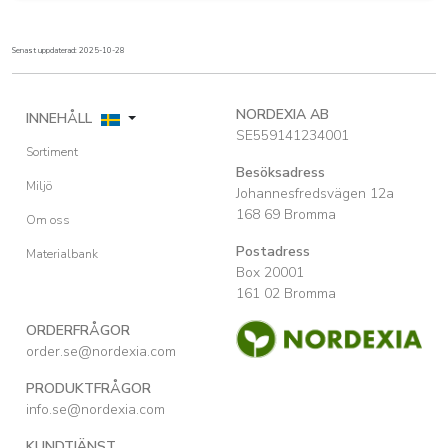
Senast uppdaterad: 2025-10-28
NORDEXIA AB
INNEHÅLL
SE559141234001
Sortiment
Besöksadress
Miljö
Johannesfredsvägen 12a
168 69 Bromma
Om oss
Postadress
Materialbank
Box 20001
161 02 Bromma
ORDERFRÅGOR
order.se@nordexia.com
PRODUKTFRÅGOR
info.se@nordexia.com
KUNDTJÄNST