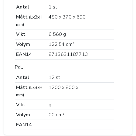
Antal
1 st
Mått
480 x 370 x 690
(LxBxH
mm)
Vikt
6 560 g
Volym
122,54 dm³
EAN14
8713631187713
Pall
Antal
12 st
Mått
1200 x 800 x
(LxBxH
mm)
Vikt
g
Volym
00 dm³
EAN14