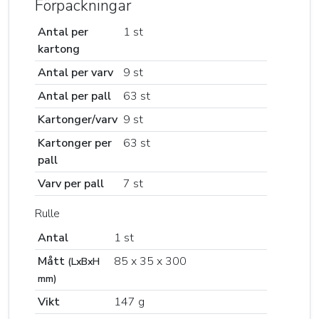
Förpackningar
Antal per
1 st
kartong
Antal per varv
9 st
Antal per pall
63 st
Kartonger/varv
9 st
Kartonger per
63 st
pall
Varv per pall
7 st
Rulle
Antal
1 st
Mått
85 x 35 x 300
(LxBxH
mm)
Vikt
147 g