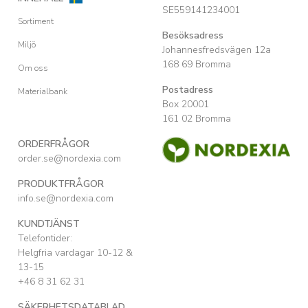
SE559141234001
Sortiment
Besöksadress
Miljö
Johannesfredsvägen 12a
168 69 Bromma
Om oss
Postadress
Materialbank
Box 20001
161 02 Bromma
ORDERFRÅGOR
order.se@nordexia.com
PRODUKTFRÅGOR
info.se@nordexia.com
KUNDTJÄNST
Telefontider:
Helgfria vardagar 10-12 &
13-15
+46 8 31 62 31
SÄKERHETSDATABLAD