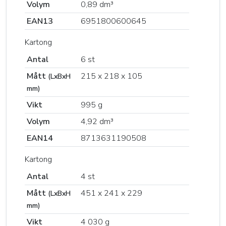
Volym
0,89 dm³
EAN13
6951800600645
Kartong
Antal
6 st
Mått
215 x 218 x 105
(LxBxH
mm)
Vikt
995 g
Volym
4,92 dm³
EAN14
8713631190508
Kartong
Antal
4 st
Mått
451 x 241 x 229
(LxBxH
mm)
Vikt
4 030 g