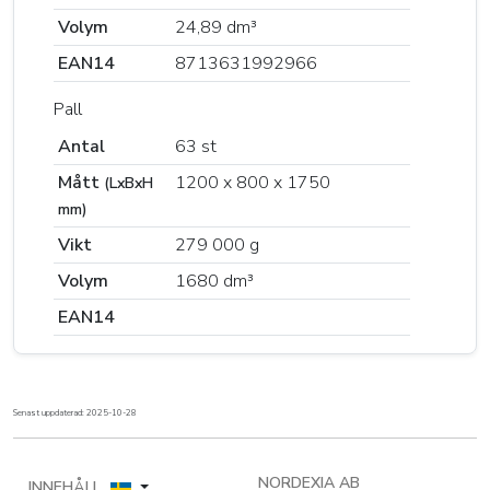
Volym
24,89 dm³
EAN14
8713631992966
Pall
Antal
63 st
Mått
1200 x 800 x 1750
(LxBxH
mm)
Vikt
279 000 g
Volym
1680 dm³
EAN14
Senast uppdaterad: 2025-10-28
NORDEXIA AB
INNEHÅLL