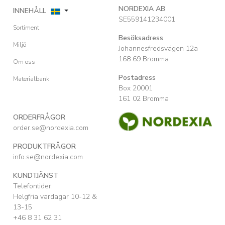
NORDEXIA AB
INNEHÅLL
SE559141234001
Sortiment
Besöksadress
Miljö
Johannesfredsvägen 12a
168 69 Bromma
Om oss
Postadress
Materialbank
Box 20001
161 02 Bromma
ORDERFRÅGOR
order.se@nordexia.com
PRODUKTFRÅGOR
info.se@nordexia.com
KUNDTJÄNST
Telefontider:
Helgfria vardagar 10-12 &
13-15
+46 8 31 62 31