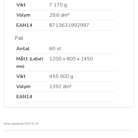
Vikt
7 170 g
Volym
28,6 dm³
EAN14
8713631992997
Pall
Antal
60 st
Mått
1200 x 800 x 1450
(LxBxH
mm)
Vikt
455 000 g
Volym
1392 dm³
EAN14
Senast uppdaterad: 2025-10-28