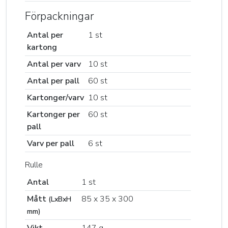
Förpackningar
Antal per
1 st
kartong
Antal per varv
10 st
Antal per pall
60 st
Kartonger/varv
10 st
Kartonger per
60 st
pall
Varv per pall
6 st
Rulle
Antal
1 st
Mått
85 x 35 x 300
(LxBxH
mm)
Vikt
147 g