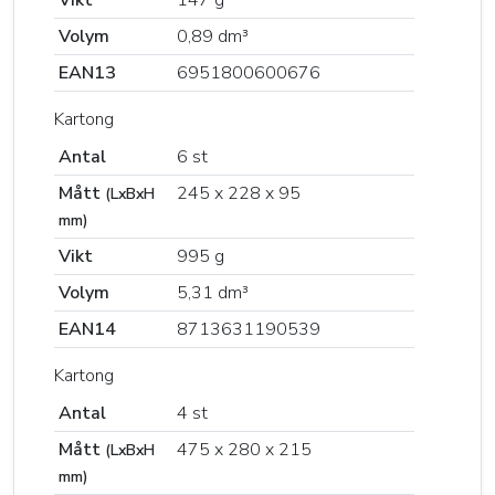
Volym
0,89 dm³
EAN13
6951800600676
Kartong
Antal
6 st
Mått
245 x 228 x 95
(LxBxH
mm)
Vikt
995 g
Volym
5,31 dm³
EAN14
8713631190539
Kartong
Antal
4 st
Mått
475 x 280 x 215
(LxBxH
mm)