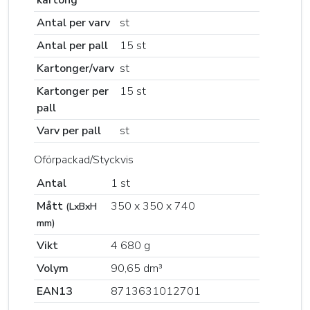
Antal per varv
st
Antal per pall
15 st
Kartonger/varv
st
Kartonger per
15 st
pall
Varv per pall
st
Oförpackad/Styckvis
Antal
1 st
Mått
350 x 350 x 740
(LxBxH
mm)
Vikt
4 680 g
Volym
90,65 dm³
EAN13
8713631012701