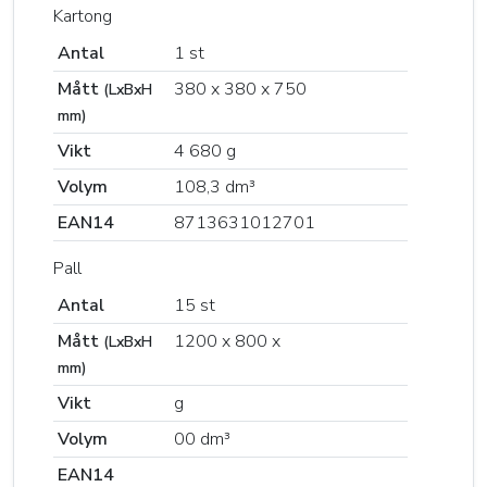
Kartong
Antal
1 st
Mått
380 x 380 x 750
(LxBxH
mm)
Vikt
4 680 g
Volym
108,3 dm³
EAN14
8713631012701
Pall
Antal
15 st
Mått
1200 x 800 x
(LxBxH
mm)
Vikt
g
Volym
00 dm³
EAN14