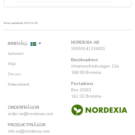
Senast uppdaterad: 2025-10-28
NORDEXIA AB
INNEHÅLL
SE559141234001
Sortiment
Besöksadress
Miljö
Johannesfredsvägen 12a
168 69 Bromma
Om oss
Postadress
Materialbank
Box 20001
161 02 Bromma
ORDERFRÅGOR
order.se@nordexia.com
PRODUKTFRÅGOR
info.se@nordexia.com