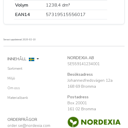
Volym
1238,4 dm³
EAN14
57319515556017
Senast uppdaterad: 2026-02-10
NORDEXIA AB
INNEHÅLL
SE559141234001
Sortiment
Besöksadress
Miljö
Johannesfredsvägen 12a
168 69 Bromma
Om oss
Postadress
Materialbank
Box 20001
161 02 Bromma
ORDERFRÅGOR
order.se@nordexia.com