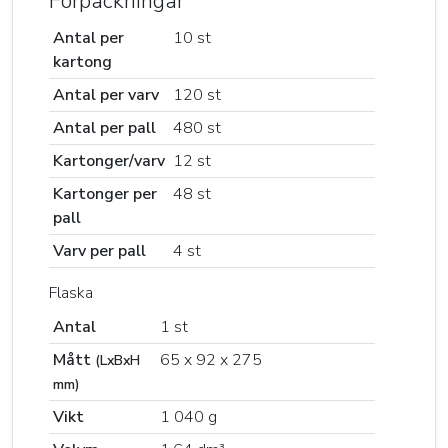
Förpackningar
Antal per
10 st
kartong
Antal per varv
120 st
Antal per pall
480 st
Kartonger/varv
12 st
Kartonger per
48 st
pall
Varv per pall
4 st
Flaska
Antal
1 st
Mått
65 x 92 x 275
(LxBxH
mm)
Vikt
1 040 g