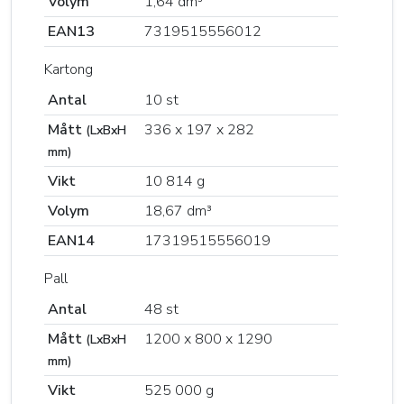
Volym
1,64 dm³
EAN13
7319515556012
Kartong
Antal
10 st
Mått
336 x 197 x 282
(LxBxH
mm)
Vikt
10 814 g
Volym
18,67 dm³
EAN14
17319515556019
Pall
Antal
48 st
Mått
1200 x 800 x 1290
(LxBxH
mm)
Vikt
525 000 g