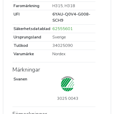
Faromärkning
H315, H318
UFI
6YAU-Q0V4-G008-
SCH9
Säkerhetsdatablad
62555601
Ursprungsland
Sverige
Tullkod
34025090
Varumärke
Nordex
Märkningar
Svanen
3025 0043