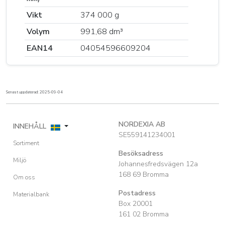
Vikt
374 000 g
Volym
991,68 dm³
EAN14
04054596609204
Senast uppdaterad: 2025-09-04
NORDEXIA AB
INNEHÅLL
SE559141234001
Sortiment
Besöksadress
Miljö
Johannesfredsvägen 12a
168 69 Bromma
Om oss
Postadress
Materialbank
Box 20001
161 02 Bromma