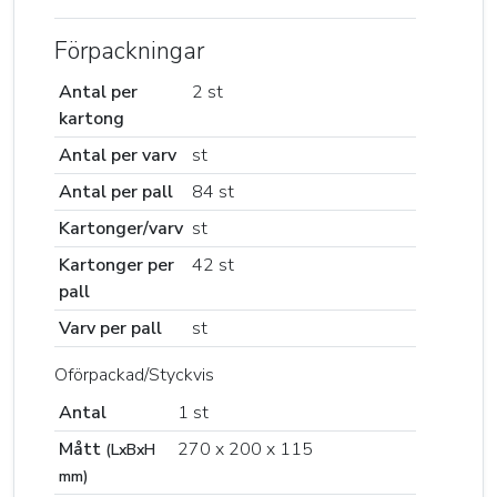
Förpackningar
Antal per
2 st
kartong
Antal per varv
st
Antal per pall
84 st
Kartonger/varv
st
Kartonger per
42 st
pall
Varv per pall
st
Oförpackad/Styckvis
Antal
1 st
Mått
270 x 200 x 115
(LxBxH
mm)