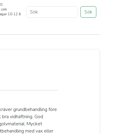
31
a.com
Sök
rdagar 10-12 &
kräver grundbehandling före
 bra vidhäftning. God
 golvmaterial. Mycket
 ytbehandling med vax eller