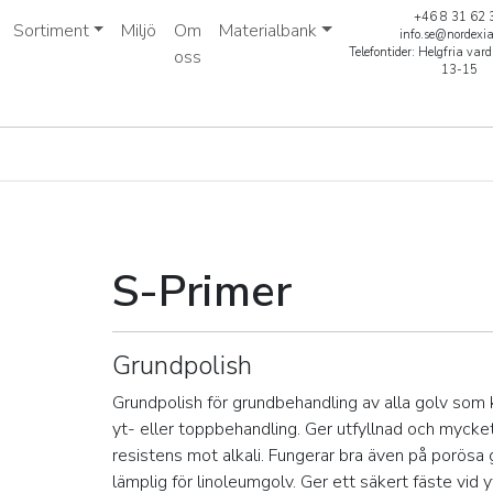
+46 8 31 62 
Sortiment
Miljö
Om
Materialbank
info.se@nordexi
Telefontider: Helgfria va
oss
13-15
S-Primer
Grundpolish
Grundpolish för grundbehandling av alla golv som 
yt- eller toppbehandling. Ger utfyllnad och mycket
resistens mot alkali. Fungerar bra även på porösa
lämplig för linoleumgolv. Ger ett säkert fäste vid