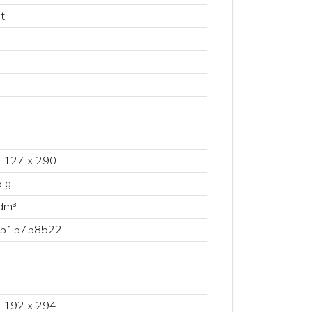
t
 127 x 290
 g
dm³
515758522
 192 x 294