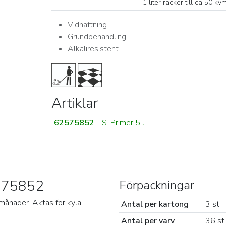
1 liter räcker till ca 50 kvm
Vidhäftning
Grundbehandling
Alkaliresistent
Artiklar
62575852
- S-Primer 5 l
2575852
Förpackningar
 månader. Aktas för kyla
Antal per kartong
3 st
Antal per varv
36 st