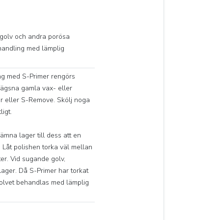
ngolv och andra porösa
handling med lämplig
ing med S-Primer rengörs
lägsna gamla vax- eller
r eller S-Remove. Skölj noga
ligt.
ämna lager till dess att en
t. Låt polishen torka väl mellan
ter. Vid sugande golv,
lager. Då S-Primer har torkat
 golvet behandlas med lämplig