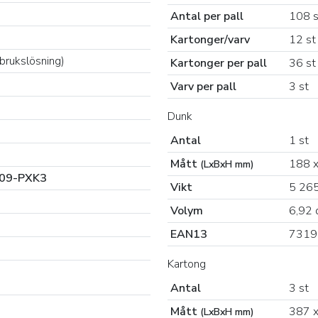
Antal per pall
108 s
Kartonger/varv
12 st
(brukslösning)
Kartonger per pall
36 st
Varv per pall
3 st
Dunk
Antal
1 st
Mått
188 x
(LxBxH mm)
09-PXK3
Vikt
5 265
Volym
6,92 
EAN13
7319
Kartong
Antal
3 st
Mått
387 x
(LxBxH mm)