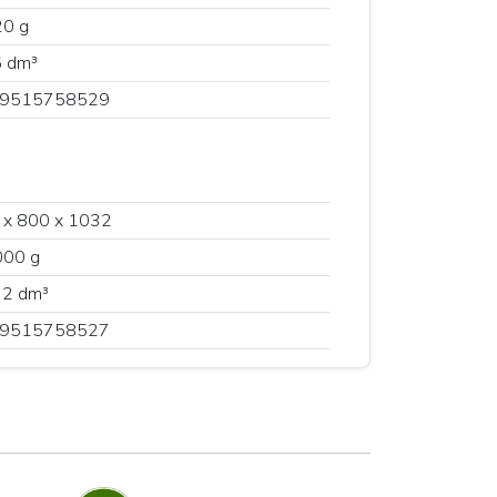
20 g
5 dm³
9515758529
 x 800 x 1032
000 g
72 dm³
9515758527