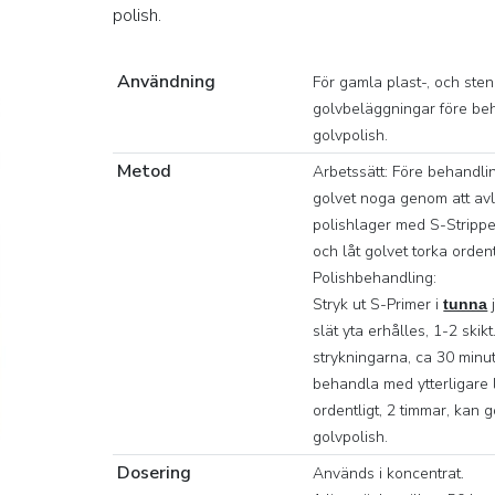
polish.
Användning
För gamla plast-, och ste
golvbeläggningar före be
golvpolish.
Metod
Arbetssätt: Före behandl
golvet noga genom att av
polishlager med S-Strippe
och låt golvet torka ordent
Polishbehandling:
Stryk ut S-Primer i
j
tunna
slät yta erhålles, 1-2 skik
strykningarna, ca 30 minu
behandla med ytterligare 
ordentligt, 2 timmar, kan
golvpolish.
Dosering
Används i koncentrat.