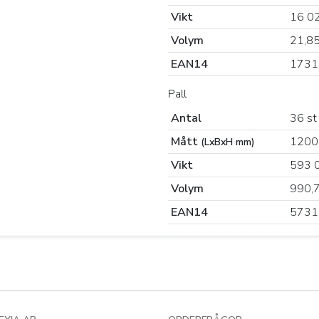
Vikt
16 0
Volym
21,8
EAN14
1731
Pall
Antal
36 st
Mått
1200
(LxBxH mm)
Vikt
593 
Volym
990,
EAN14
5731