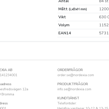
Antal
84 st
Mått
1200
(LxBxH mm)
Vikt
630 
Volym
1152
EAN14
5731
EXIA AB
ORDERFRÅGOR
141234001
order.se@nordexia.com
sadress
PRODUKTFRÅGOR
nesfredsvägen 12a
info.se@nordexia.com
9 Bromma
KUNDTJÄNST
dress
Telefontider:
0001
Helgfria vardagar 10-12 & 13-15