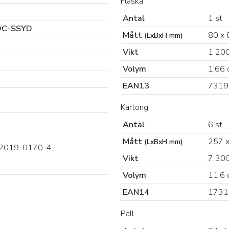
Flaska
Antal
1 st
OC-SSYD
Mått
80 x 
(LxBxH mm)
Vikt
1 200
Volym
1,66 
EAN13
7319
Kartong
Antal
6 st
Mått
257 x
(LxBxH mm)
2019-0170-4
Vikt
7 300
Volym
11,6 
EAN14
1731
Pall