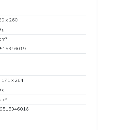
80 x 260
 g
dm³
515346019
 171 x 264
 g
dm³
9515346016