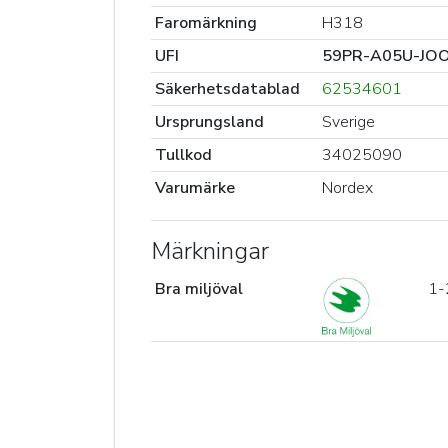
Faromärkning
H318
UFI
59PR-A05U-JO
Säkerhetsdatablad
62534601
Ursprungsland
Sverige
Tullkod
34025090
Varumärke
Nordex
Märkningar
Bra miljöval
1-