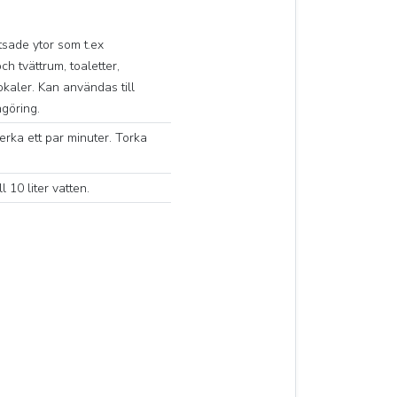
tsade ytor som t.ex
h tvättrum, toaletter,
okaler. Kan användas till
göring.
erka ett par minuter. Torka
l 10 liter vatten.