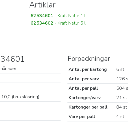
Artiklar
62534601
- Kraft Natur 1 l
62534602
- Kraft Natur 5 l
2534601
Förpackningar
0 månader
Antal per kartong
6 st
Antal per varv
126 s
Antal per pall
504 s
 10,0 (brukslösning)
Kartonger/varv
21 st
Kartonger per pall
84 st
Varv per pall
4 st