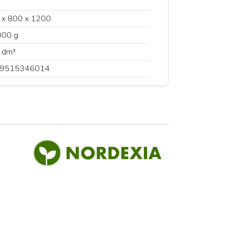
 x 800 x 1200
000 g
 dm³
9515346014