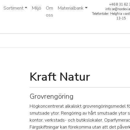
+46 8 31 62 
Sortiment
Miljö
Om
Materialbank
info.se@nordexi
Telefontider: Helgfria va
oss
13-15
Kraft Natur
Grovrengöring
Högkoncentrerat alkaliskt grovrengöringsmedel fö
smutsade ytor. Rengöring av hårt smutsade ytor så
kontor, verkstads- och butikslokaler. Oparfymerad
Färgskiftningar kan förekomma utan att det påve