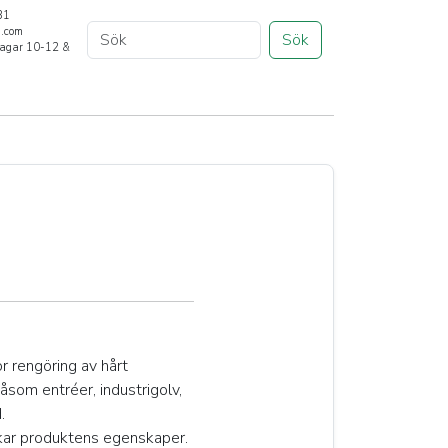
31
a.com
Sök
rdagar 10-12 &
r rengöring av hårt
som entréer, industrigolv,
.
rkar produktens egenskaper.