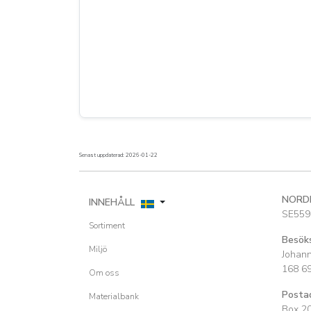
Senast uppdaterad: 2026-01-22
NORD
INNEHÅLL
SE559
Sortiment
Besök
Miljö
Johan
168 6
Om oss
Posta
Materialbank
Box 2