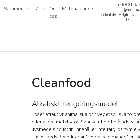
+46 8 31 62 
Sortiment
Miljö
Om
Materialbank
info.se@nordexi
Telefontider: Helgfria va
oss
13-15
Cleanfood
Alkaliskt rengöringsmedel
Löser effektivt animaliska och vegetabiliska föror
eller andra metallytor. Skonsamt mot målade ytor
livsmedelsindustrin, innehåller inte färg, parfym el
Farligt gods:3 x 5 liter är "Begränsad mängd" enl 