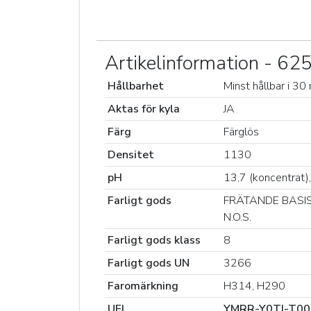
Artikelinformation - 6
Hållbarhet
Minst hållbar i 3
Aktas för kyla
JA
Färg
Färglös
Densitet
1130
pH
13,7 (koncentrat),
Farligt gods
FRÄTANDE BASI
N.O.S.
Farligt gods klass
8
Farligt gods UN
3266
Faromärkning
H314, H290
UFI
YMRR-Y0TJ-T0