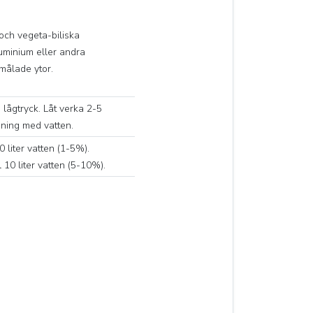
 och vegeta-biliska
luminium eller andra
målade ytor.
lågtryck. Låt verka 2-5
jning med vatten.
10 liter vatten (1-5%).
l 10 liter vatten (5-10%).