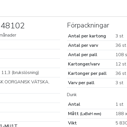
2548102
Förpackningar
0 månader
Antal per kartong
3 st
Antal per varv
36 st
Antal per pall
108 s
Kartonger/varv
12 st
 11,3 (brukslösning)
Kartonger per pall
36 st
SK OORGANISK VÄTSKA,
Varv per pall
3 st
Dunk
Antal
1 st
Mått
188 x
(LxBxH mm)
Vikt
5 830
01-MU1T