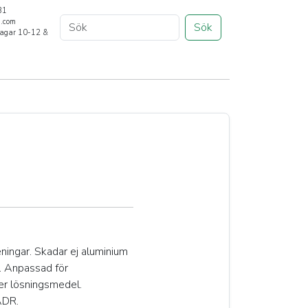
31
a.com
Sök
rdagar 10-12 &
eningar. Skadar ej aluminium
. Anpassad för
ler lösningsmedel.
ADR.