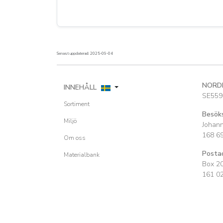
Senast uppdaterad: 2025-09-04
NORD
INNEHÅLL
SE559
Sortiment
Besök
Miljö
Johan
168 6
Om oss
Posta
Materialbank
Box 2
161 0