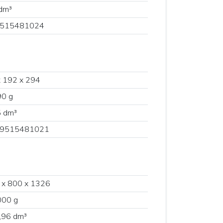
dm³
515481024
 192 x 294
90 g
5 dm³
9515481021
 x 800 x 1326
000 g
,96 dm³