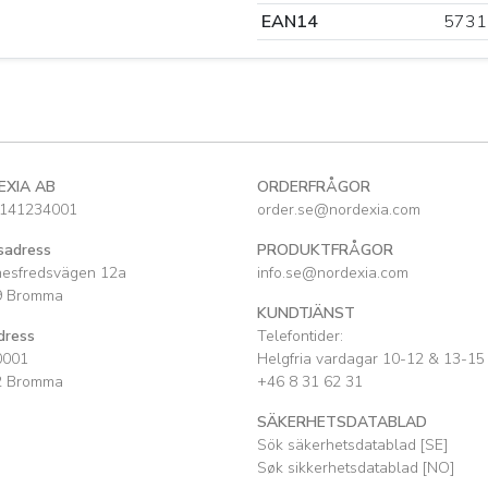
EAN14
5731
EXIA AB
ORDERFRÅGOR
141234001
order.se@nordexia.com
sadress
PRODUKTFRÅGOR
nesfredsvägen 12a
info.se@nordexia.com
9 Bromma
KUNDTJÄNST
dress
Telefontider:
0001
Helgfria vardagar 10-12 & 13-15
2 Bromma
+46 8 31 62 31
SÄKERHETSDATABLAD
Sök säkerhetsdatablad [SE]
Søk sikkerhetsdatablad [NO]