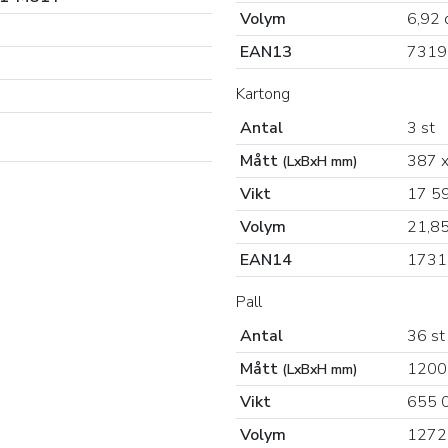
Volym
6,92 
EAN13
7319
Kartong
Antal
3 st
Mått
387 x
(LxBxH mm)
Vikt
17 5
Volym
21,8
EAN14
1731
Pall
Antal
36 st
Mått
1200
(LxBxH mm)
Vikt
655 
Volym
1272