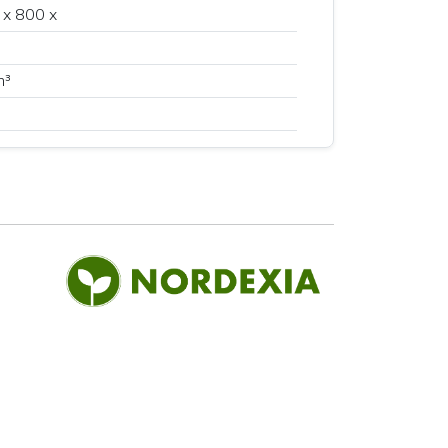
x 800 x
m³