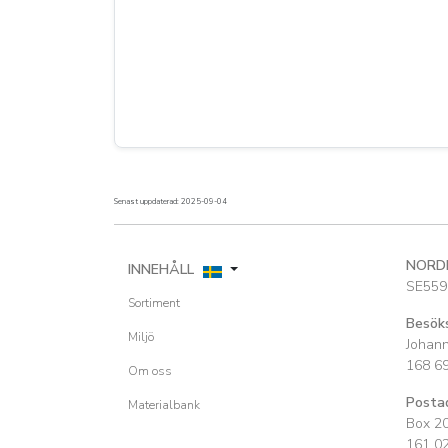
Senast uppdaterad: 2025-09-04
NORD
INNEHÅLL
SE559
Sortiment
Besök
Miljö
Johan
168 6
Om oss
Posta
Materialbank
Box 2
161 0