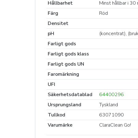
Hållbarhet
Minst hållbar i 3
Färg
Röd
Densitet
pH
(koncentrat), (bru
Farligt gods
Farligt gods klass
Farligt gods UN
Faromärkning
UFI
Säkerhetsdatablad
64400296
Ursprungsland
Tyskland
Tullkod
63071090
Varumärke
ClaraClean Go!