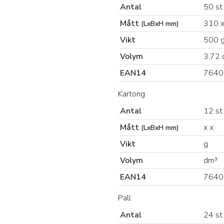
Antal
50 st
Mått
310 x
(LxBxH mm)
Vikt
500 
Volym
3,72 
EAN14
7640
Kartong
Antal
12 st
Mått
x x
(LxBxH mm)
Vikt
g
Volym
dm³
EAN14
7640
Pall
Antal
24 st