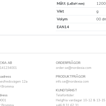
Mått
1200 
(LxBxH mm)
Vikt
g
Volym
00 d
EAN14
EXIA AB
ORDERFRÅGOR
141234001
order.se@nordexia.com
sadress
PRODUKTFRÅGOR
nesfredsvägen 12a
info.se@nordexia.com
9 Bromma
KUNDTJÄNST
dress
Telefontider:
0001
Helgfria vardagar 10-12 & 13-15
2 Bromma
+46 8 31 62 31