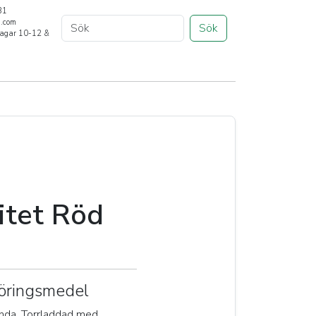
31
a.com
Sök
rdagar 10-12 &
28 cm
tet Röd
öringsmedel
ända. Torrladdad med