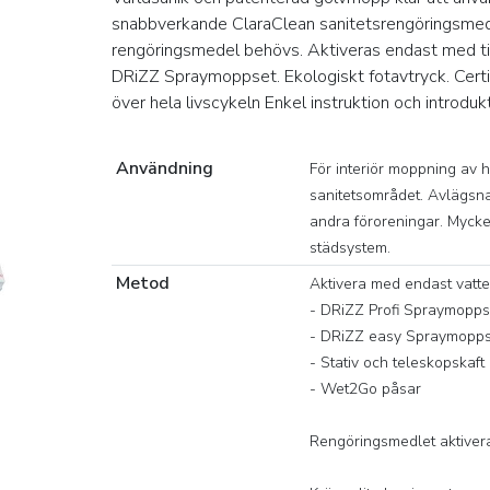
snabbverkande ClaraClean sanitetsrengöringsmede
rengöringsmedel behövs. Aktiveras endast med til
DRiZZ Spraymoppset. Ekologiskt fotavtryck. Certi
över hela livscykeln Enkel instruktion och introduk
Användning
För interiör moppning av 
sanitetsområdet. Avlägsnar
andra föroreningar. Mycket 
städsystem.
Metod
Aktivera med endast vatt
- DRiZZ Profi Spraymopps
- DRiZZ easy Spraymopp
- Stativ och teleskopskaft
- Wet2Go påsar
Rengöringsmedlet aktiver