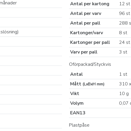
0 månader
Antal per kartong
12 st
Antal per varv
96 st
Antal per pall
288 s
kslösning)
Kartonger/varv
8 st
Kartonger per pall
24 st
Varv per pall
3 st
Oförpackad/Styckvis
Antal
1 st
Mått
310 x
(LxBxH mm)
Vikt
10 g
Volym
0,07 
EAN13
Plastpåse