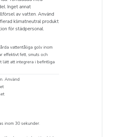
l. Inget annat
lförsel av vatten. Använd
fierad klimatneutral produkt
tion för städpersonal.
hårda vattentåliga golv inom
 effektivt fett, smuts och
lätt att integrera i befintliga
en. Använd
et
set
as inom 30 sekunder.