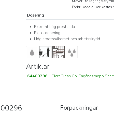
Kräver lite lagringsutrymm
Förbrukade dukar kastas s
Dosering
Extremt hög prestanda
Exakt dosering
Hög arbetssäkerhet och arbetsskydd
Artiklar
64400296
- ClaraClean Go! Engångsmopp Sani
4400296
Förpackningar