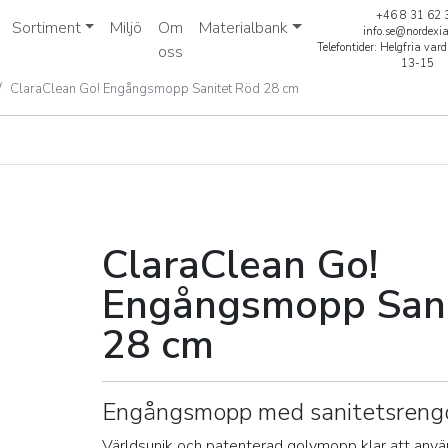
+46 8 31 62 
Sortiment
Miljö
Om
Materialbank
info.se@nordexi
Telefontider: Helgfria va
oss
13-15
ClaraClean Go! Engångsmopp Sanitet Röd 28 cm
ngångsmopp Sanitet Röd 
ClaraClean Go!
Engångsmopp Sani
28 cm
Engångsmopp med sanitetsreng
Världsunik och patenterad golvmopp klar att anv