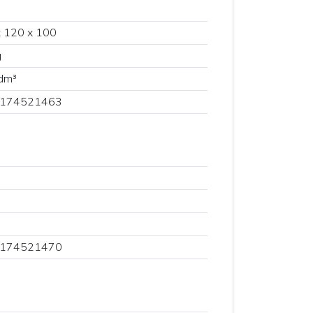
 120 x 100
g
dm³
174521463
174521470