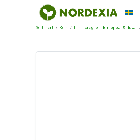
Sortiment
Kem
Förimpregnerade moppar & dukar
ClaraClean Go! E