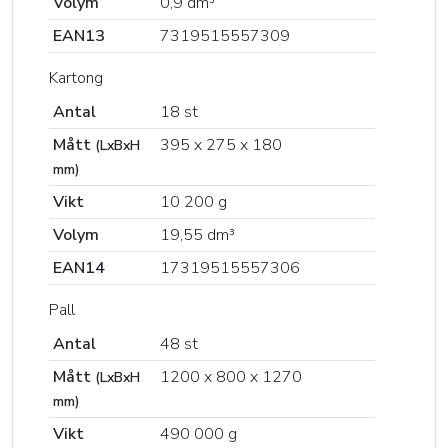
Volym
0,9 dm³
EAN13
7319515557309
Kartong
Antal
18 st
Mått
395 x 275 x 180
(LxBxH
mm)
Vikt
10 200 g
Volym
19,55 dm³
EAN14
17319515557306
Pall
Antal
48 st
Mått
1200 x 800 x 1270
(LxBxH
mm)
Vikt
490 000 g