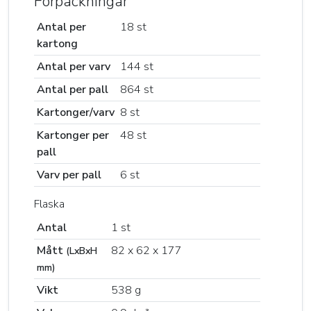
Förpackningar
Antal per
18 st
kartong
Antal per varv
144 st
Antal per pall
864 st
Kartonger/varv
8 st
Kartonger per
48 st
pall
Varv per pall
6 st
Flaska
Antal
1 st
Mått
82 x 62 x 177
(LxBxH
mm)
Vikt
538 g