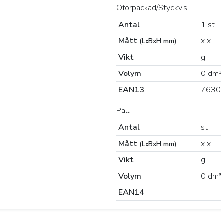
Oförpackad/Styckvis
Antal
1 st
Mått
x x
(LxBxH mm)
Vikt
g
Volym
0 dm
EAN13
7630
Pall
Antal
st
Mått
x x
(LxBxH mm)
Vikt
g
Volym
0 dm
EAN14