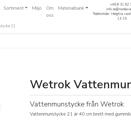
+46 8 31 62 
Sortiment
Miljö
Om
Materialbank
info.se@nordexi
Telefontider: Helgfria va
oss
13-15
stycke 21
stycke 21
Wetrok Vattenmun
Vattenmunstycke från Wetrok
Vattenmunstycke 21 är 40 cm brett med gummilis