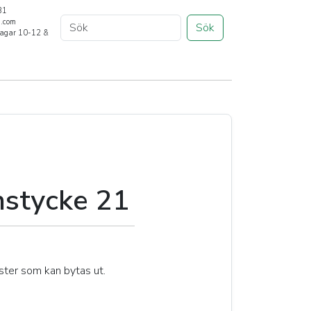
31
a.com
Sök
rdagar 10-12 &
stycke 21
ter som kan bytas ut.