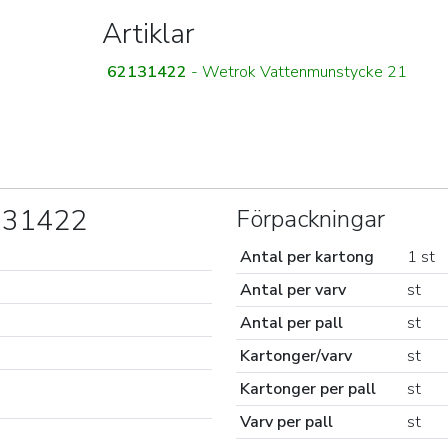
Artiklar
62131422
- Wetrok Vattenmunstycke 21
2131422
Förpackningar
Antal per kartong
1 st
Antal per varv
st
Antal per pall
st
Kartonger/varv
st
Kartonger per pall
st
Varv per pall
st