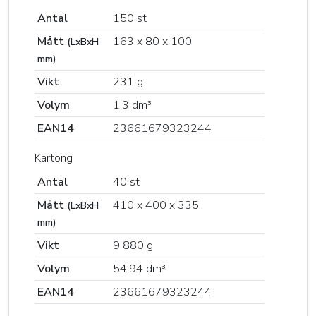
Antal
150 st
Mått
163 x 80 x 100
(LxBxH
mm)
Vikt
231 g
Volym
1,3 dm³
EAN14
23661679323244
Kartong
Antal
40 st
Mått
410 x 400 x 335
(LxBxH
mm)
Vikt
9 880 g
Volym
54,94 dm³
EAN14
23661679323244