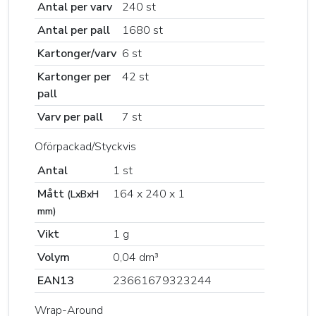
Antal per varv
240 st
Antal per pall
1680 st
Kartonger/varv
6 st
Kartonger per
42 st
pall
Varv per pall
7 st
Oförpackad/Styckvis
Antal
1 st
Mått
164 x 240 x 1
(LxBxH
mm)
Vikt
1 g
Volym
0,04 dm³
EAN13
23661679323244
Wrap-Around