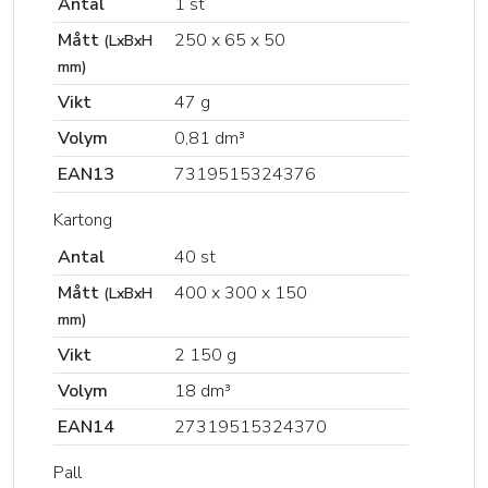
Antal
1 st
Mått
250 x 65 x 50
(LxBxH
mm)
Vikt
47 g
Volym
0,81 dm³
EAN13
7319515324376
Kartong
Antal
40 st
Mått
400 x 300 x 150
(LxBxH
mm)
Vikt
2 150 g
Volym
18 dm³
EAN14
27319515324370
Pall