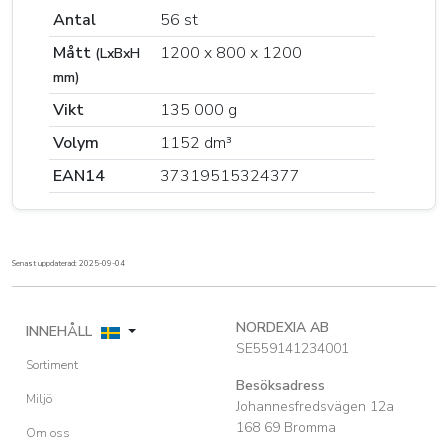
Antal
56 st
Mått
1200 x 800 x 1200
(LxBxH
mm)
Vikt
135 000 g
Volym
1152 dm³
EAN14
37319515324377
Senast uppdaterad: 2025-09-04
NORDEXIA AB
INNEHÅLL
SE559141234001
Sortiment
Besöksadress
Miljö
Johannesfredsvägen 12a
168 69 Bromma
Om oss