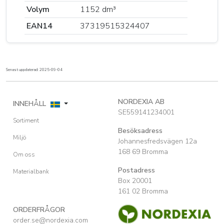
Volym
1152 dm³
EAN14
37319515324407
Senast uppdaterad: 2025-09-04
NORDEXIA AB
INNEHÅLL
SE559141234001
Sortiment
Besöksadress
Miljö
Johannesfredsvägen 12a
168 69 Bromma
Om oss
Postadress
Materialbank
Box 20001
161 02 Bromma
ORDERFRÅGOR
order.se@nordexia.com