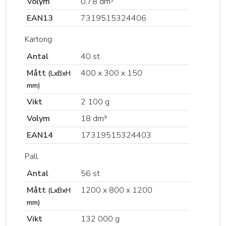
Volym
0,78 dm³
EAN13
7319515324406
Kartong
Antal
40 st
Mått
400 x 300 x 150
(LxBxH
mm)
Vikt
2 100 g
Volym
18 dm³
EAN14
17319515324403
Pall
Antal
56 st
Mått
1200 x 800 x 1200
(LxBxH
mm)
Vikt
132 000 g