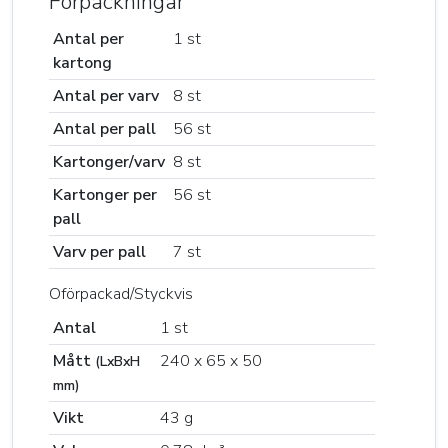
Förpackningar
Antal per
1 st
kartong
Antal per varv
8 st
Antal per pall
56 st
Kartonger/varv
8 st
Kartonger per
56 st
pall
Varv per pall
7 st
Oförpackad/Styckvis
Antal
1 st
Mått
240 x 65 x 50
(LxBxH
mm)
Vikt
43 g