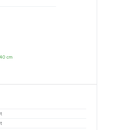
 40 cm
t
t