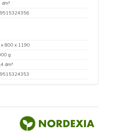
1 dm³
9515324356
 x 800 x 1190
000 g
,4 dm³
9515324353