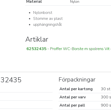
Material
Nylon
Nylonborst
Stomme av plast
upphängningshål
Artiklar
62532435
- Proffer WC-Borste m spolrens Vit
2532435
Förpackningar
Antal per kartong
30 st
Antal per varv
300 s
Antal per pall
900 s