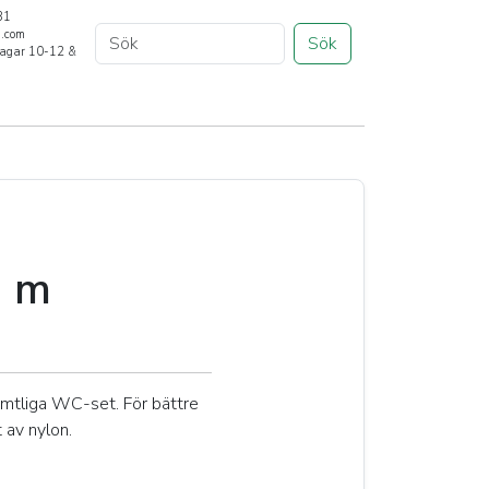
31
a.com
Sök
rdagar 10-12 &
e m
mtliga WC-set. För bättre
 av nylon.