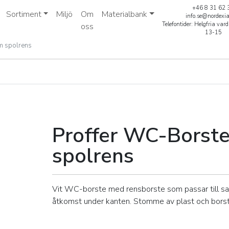
+46 8 31 62 
Sortiment
Miljö
Om
Materialbank
info.se@nordexi
Telefontider: Helgfria va
oss
13-15
m spolrens
 m spolrens
Proffer WC-Borst
spolrens
Vit WC-borste med rensborste som passar till sa
åtkomst under kanten. Stomme av plast och borst