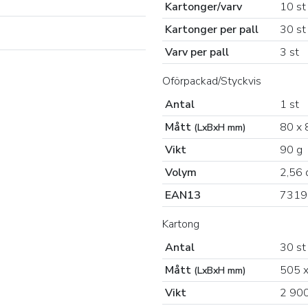
Kartonger/varv
10 st
Kartonger per pall
30 st
Varv per pall
3 st
Oförpackad/Styckvis
Antal
1 st
Mått
80 x 
(LxBxH mm)
Vikt
90 g
Volym
2,56 
EAN13
7319
Kartong
Antal
30 st
Mått
505 x
(LxBxH mm)
Vikt
2 900