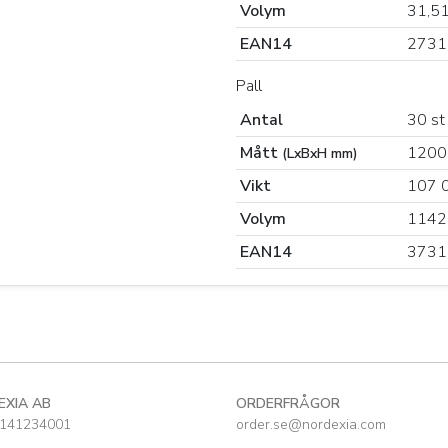
Volym
31,5
EAN14
2731
Pall
Antal
30 st
Mått
1200
(LxBxH mm)
Vikt
107 
Volym
1142
EAN14
3731
EXIA AB
ORDERFRÅGOR
141234001
order.se@nordexia.com