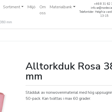
+46 8 31 62 
Sortiment
Miljö
Om
Materialbank
info.se@nordexi
Telefontider: Helgfria va
oss
13-15
0x380 mm
380x380 mm
Alltorkduk Rosa 
mm
Städduk av nonwovenmaterial med hög uppsugn
50-pack. Kan tvättas i max 60 grader.