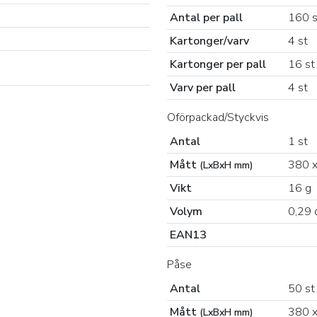
Antal per pall
160 s
Kartonger/varv
4 st
Kartonger per pall
16 st
Varv per pall
4 st
Oförpackad/Styckvis
Antal
1 st
Mått
380 x
(LxBxH mm)
Vikt
16 g
Volym
0,29 
EAN13
Påse
Antal
50 st
Mått
380 x
(LxBxH mm)