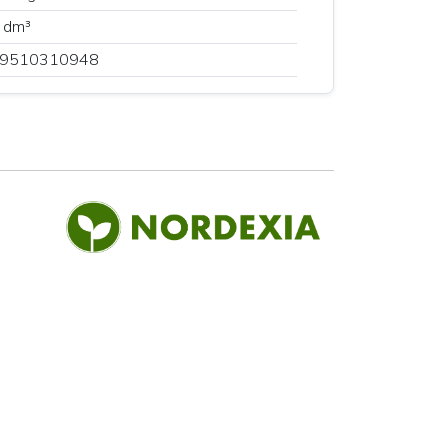
 dm³
9510310948