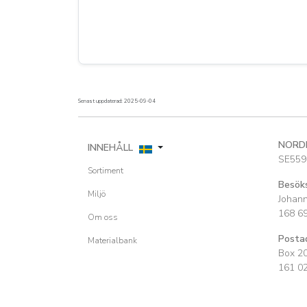
Senast uppdaterad: 2025-09-04
NORD
INNEHÅLL
SE559
Sortiment
Besök
Miljö
Johan
168 6
Om oss
Posta
Materialbank
Box 2
161 0