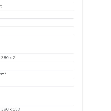
t
 380 x 2
dm³
 380 x 150