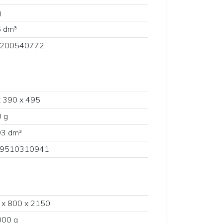
g
6 dm³
200540772
 390 x 495
 g
93 dm³
9510310941
 x 800 x 2150
000 g