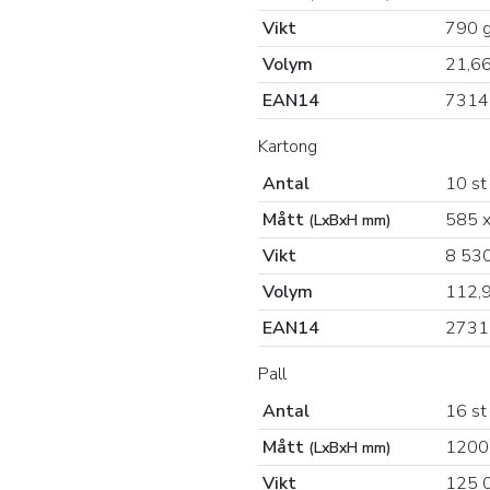
Vikt
790 
Volym
21,6
EAN14
7314
Kartong
Antal
10 st
Mått
585 x
(LxBxH mm)
Vikt
8 530
Volym
112,
EAN14
2731
Pall
Antal
16 st
Mått
1200
(LxBxH mm)
Vikt
125 