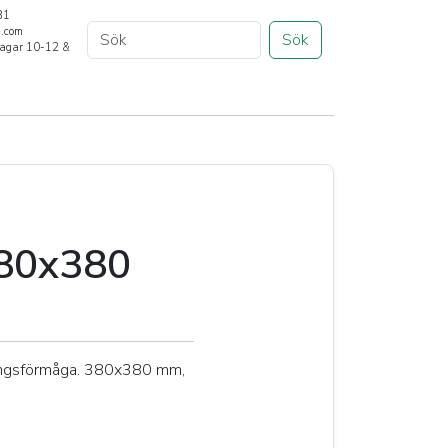
31
a.com
Sök
rdagar 10-12 &
380x380
ingsförmåga. 380x380 mm,