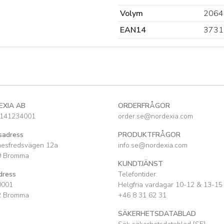
Volym
2064
EAN14
3731
EXIA AB
ORDERFRÅGOR
141234001
order.se@nordexia.com
sadress
PRODUKTFRÅGOR
nesfredsvägen 12a
info.se@nordexia.com
9 Bromma
KUNDTJÄNST
dress
Telefontider:
0001
Helgfria vardagar 10-12 & 13-15
2 Bromma
+46 8 31 62 31
SÄKERHETSDATABLAD