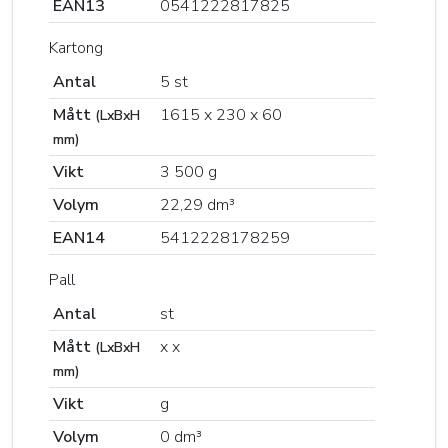
EAN13
0541222817825
Kartong
Antal
5 st
Mått
1615 x 230 x 60
(LxBxH
mm)
Vikt
3 500 g
Volym
22,29 dm³
EAN14
5412228178259
Pall
Antal
st
Mått
x x
(LxBxH
mm)
Vikt
g
Volym
0 dm³