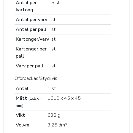
Antal per
5 st
kartong
Antal per varv
st
Antal per pall
st
Kartonger/varv
st
Kartonger per
st
pall
Varv per pall
st
Oförpackad/Styckvis
Antal
1 st
Mått
1610 x 45 x 45
(LxBxH
mm)
Vikt
638 g
Volym
3,26 dm³