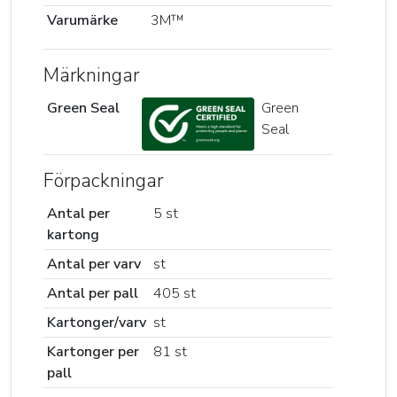
Varumärke
3M™
Märkningar
Green Seal
Green
Seal
Förpackningar
Antal per
5 st
kartong
Antal per varv
st
Antal per pall
405 st
Kartonger/varv
st
Kartonger per
81 st
pall