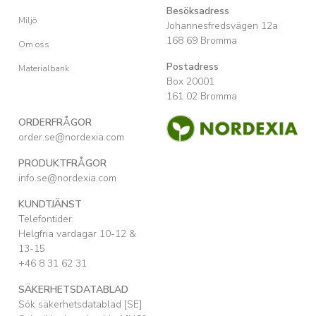
Besöksadress
Miljö
Johannesfredsvägen 12a
168 69 Bromma
Om oss
Postadress
Materialbank
Box 20001
161 02 Bromma
ORDERFRÅGOR
order.se@nordexia.com
PRODUKTFRÅGOR
info.se@nordexia.com
KUNDTJÄNST
Telefontider:
Helgfria vardagar 10-12 &
13-15
+46 8 31 62 31
SÄKERHETSDATABLAD
Sök säkerhetsdatablad [SE]