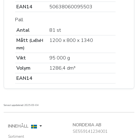
EAN14
50638060095503
Pall
Antal
81 st
Mått
1200 x 800 x 1340
(LxBxH
mm)
Vikt
95 000 g
Volym
1286,4 dm³
EAN14
Senast uppdaterad: 2025-09-04
NORDEXIA AB
INNEHÅLL
SE559141234001
Sortiment