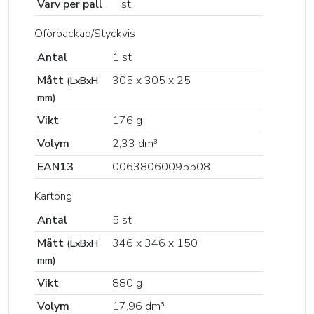
Varv per pall
st
Oförpackad/Styckvis
Antal
1 st
Mått
305 x 305 x 25
(LxBxH
mm)
Vikt
176 g
Volym
2,33 dm³
EAN13
00638060095508
Kartong
Antal
5 st
Mått
346 x 346 x 150
(LxBxH
mm)
Vikt
880 g
Volym
17,96 dm³