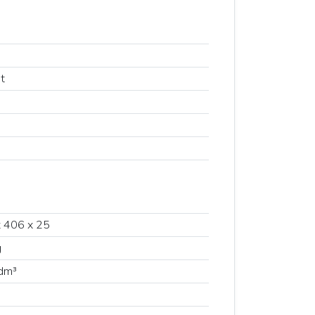
t
 406 x 25
g
dm³