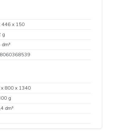
 446 x 150
 g
4 dm³
8060368539
 x 800 x 1340
300 g
,4 dm³