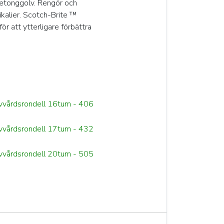
 betonggolv. Rengör och
ikalier. Scotch-Brite ™
r att ytterligare förbättra
vvårdsrondell 16tum - 406
vvårdsrondell 17tum - 432
vvårdsrondell 20tum - 505