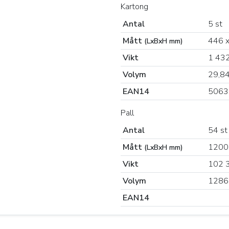
Kartong
Antal
5 st
Mått
446 x
(LxBxH mm)
Vikt
1 432
Volym
29,8
EAN14
5063
Pall
Antal
54 st
Mått
1200
(LxBxH mm)
Vikt
102 
Volym
1286
EAN14