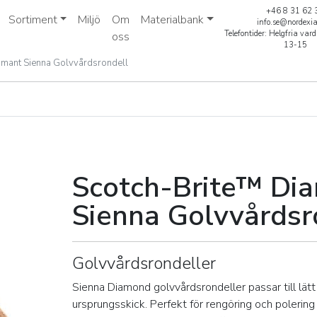
+46 8 31 62 
Sortiment
Miljö
Om
Materialbank
info.se@nordexi
Telefontider: Helgfria va
oss
13-15
amant Sienna Golvvårdsrondell
mant Sienna Golvvårdsro
Scotch-Brite™ Di
Sienna Golvvårdsr
Golvvårdsrondeller
Sienna Diamond golvvårdsrondeller passar till lätt 
ursprungsskick. Perfekt för rengöring och polering 