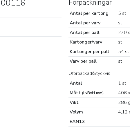
2700116
Förpackningar
Antal per kartong
5 st
Antal per varv
st
Antal per pall
270 s
Kartonger/varv
st
Kartonger per pall
54 st
Varv per pall
st
Oförpackad/Styckvis
Antal
1 st
Mått
406 x
(LxBxH mm)
Vikt
286 
Volym
4,12 
EAN13