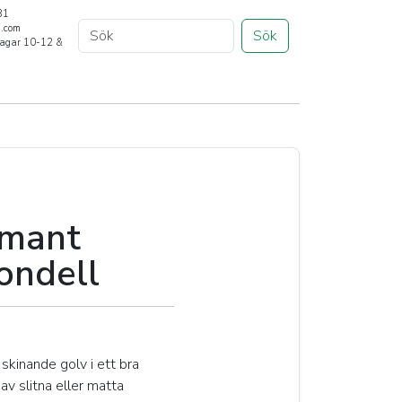
31
a.com
Sök
rdagar 10-12 &
ndell
amant
ondell
skinande golv i ett bra
av slitna eller matta