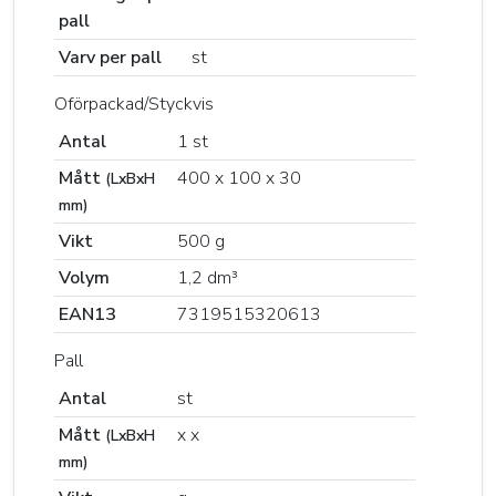
pall
Varv per pall
st
Oförpackad/Styckvis
Antal
1 st
Mått
400 x 100 x 30
(LxBxH
mm)
Vikt
500 g
Volym
1,2 dm³
EAN13
7319515320613
Pall
Antal
st
Mått
x x
(LxBxH
mm)