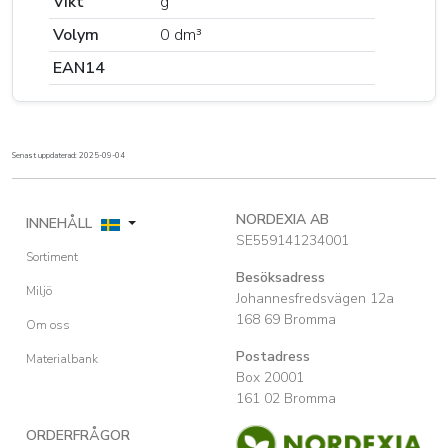
Vikt
g
Volym
0 dm³
EAN14
Senast uppdaterad: 2025-09-04
NORDEXIA AB
INNEHÅLL
SE559141234001
Sortiment
Besöksadress
Miljö
Johannesfredsvägen 12a
168 69 Bromma
Om oss
Postadress
Materialbank
Box 20001
161 02 Bromma
ORDERFRÅGOR