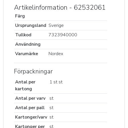
Artikelinformation - 62532061
Färg
Ursprungsland
Sverige
Tullkod
7323940000
Användning
Varumärke
Nordex
Förpackningar
Antal per
1 st st
kartong
Antal per varv
st
Antal per pall
st
Kartonger/varv
st
Kartonger per
st