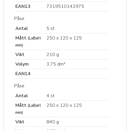
EAN13
7319510142975
Påse
Antal
5 st
Mått
250 x 120 x 125
(LxBxH
mm)
Vikt
210 g
Volym
3,75 dm³
EAN14
Påse
Antal
4 st
Mått
250 x 120 x 125
(LxBxH
mm)
Vikt
840 g