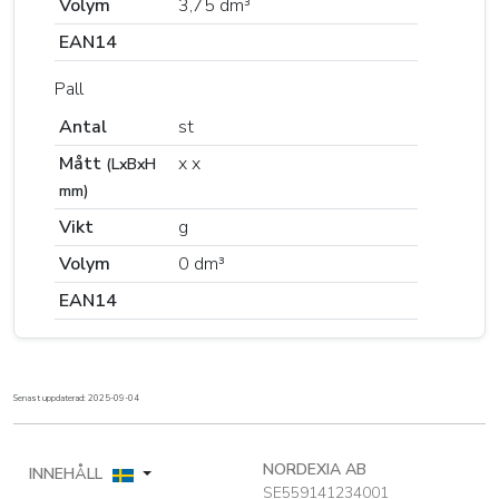
Volym
3,75 dm³
EAN14
Pall
Antal
st
Mått
x x
(LxBxH
mm)
Vikt
g
Volym
0 dm³
EAN14
Senast uppdaterad: 2025-09-04
NORDEXIA AB
INNEHÅLL
SE559141234001