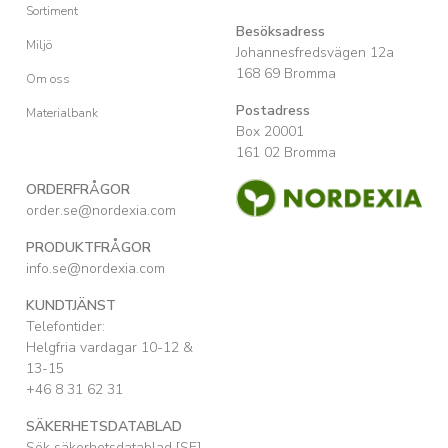
Sortiment
Besöksadress
Miljö
Johannesfredsvägen 12a
168 69 Bromma
Om oss
Postadress
Materialbank
Box 20001
161 02 Bromma
ORDERFRÅGOR
order.se@nordexia.com
PRODUKTFRÅGOR
info.se@nordexia.com
KUNDTJÄNST
Telefontider:
Helgfria vardagar 10-12 &
13-15
+46 8 31 62 31
SÄKERHETSDATABLAD
Sök säkerhetsdatablad [SE]