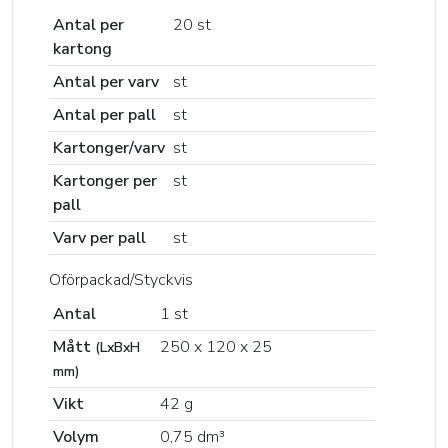
Antal per
20 st
kartong
Antal per varv
st
Antal per pall
st
Kartonger/varv
st
Kartonger per
st
pall
Varv per pall
st
Oförpackad/Styckvis
Antal
1 st
Mått
250 x 120 x 25
(LxBxH
mm)
Vikt
42 g
Volym
0,75 dm³