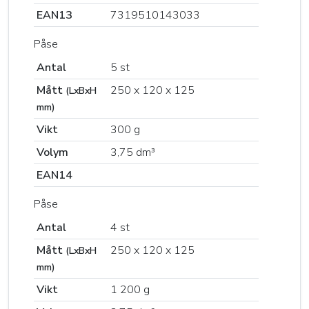
EAN13
7319510143033
Påse
Antal
5 st
Mått
250 x 120 x 125
(LxBxH
mm)
Vikt
300 g
Volym
3,75 dm³
EAN14
Påse
Antal
4 st
Mått
250 x 120 x 125
(LxBxH
mm)
Vikt
1 200 g