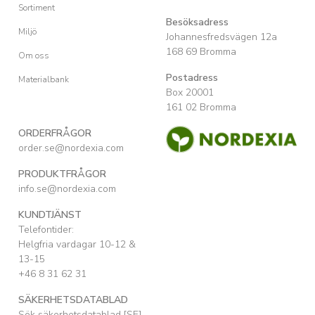
Sortiment
Besöksadress
Miljö
Johannesfredsvägen 12a
168 69 Bromma
Om oss
Postadress
Materialbank
Box 20001
161 02 Bromma
ORDERFRÅGOR
order.se@nordexia.com
PRODUKTFRÅGOR
info.se@nordexia.com
KUNDTJÄNST
Telefontider:
Helgfria vardagar 10-12 &
13-15
+46 8 31 62 31
SÄKERHETSDATABLAD
Sök säkerhetsdatablad [SE]