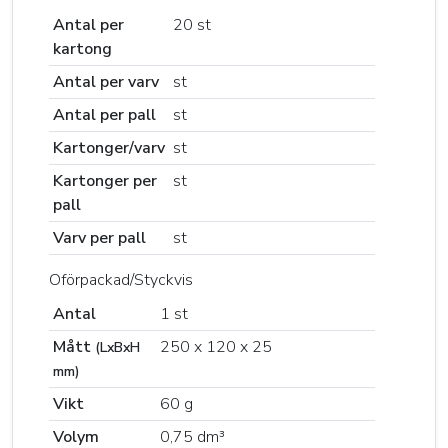
Antal per
20 st
kartong
Antal per varv
st
Antal per pall
st
Kartonger/varv
st
Kartonger per
st
pall
Varv per pall
st
Oförpackad/Styckvis
Antal
1 st
Mått
250 x 120 x 25
(LxBxH
mm)
Vikt
60 g
Volym
0,75 dm³