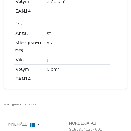
Volym
3,75 dm³
EAN14
Pall
Antal
st
Mått
x x
(LxBxH
mm)
Vikt
g
Volym
0 dm³
EAN14
Senast uppdaterad: 2025-09-04
NORDEXIA AB
INNEHÅLL
SE559141234001