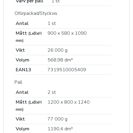
Varv per pall
1 st
Oförpackad/Styckvis
Antal
1 st
Mått
900 x 580 x 1090
(LxBxH
mm)
Vikt
26 000 g
Volym
568,98 dm³
EAN13
7319510005409
Pall
Antal
2 st
Mått
1200 x 800 x 1240
(LxBxH
mm)
Vikt
77 000 g
Volym
1190,4 dm³