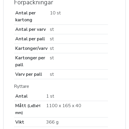
Förpackningar
Antal per
10 st
kartong
Antal per varv
st
Antal per pall
st
Kartonger/varv
st
Kartonger per
st
pall
Varv per pall
st
Ryttare
Antal
1 st
Mått
1100 x 165 x 40
(LxBxH
mm)
Vikt
366 g