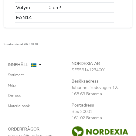
Volym
0 dm³
EAN14
Senast uppdaterad: 2025-10-10
NORDEXIA AB
INNEHÅLL
SE559141234001
Sortiment
Besöksadress
Miljö
Johannesfredsvägen 12a
168 69 Bromma
Om oss
Postadress
Materialbank
Box 20001
161 02 Bromma
ORDERFRÅGOR
order.se@nordexia.com