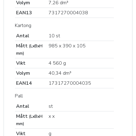
Volym
7,26 dm³
EAN13
7317270004038
Kartong
Antal
10 st
Mått
985 x 390 x 105
(LxBxH
mm)
Vikt
4 560 g
Volym
40,34 dm³
EAN14
17317270004035
Pall
Antal
st
Mått
x x
(LxBxH
mm)
Vikt
g